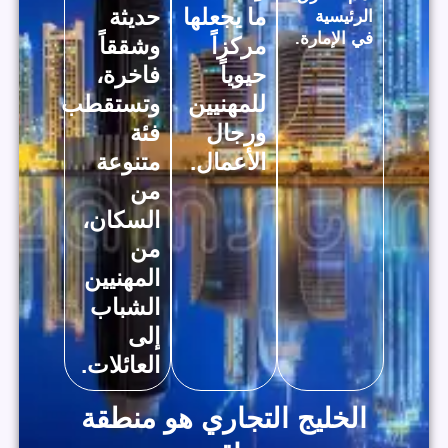
ما يجعلها
حديثة
الرئيسية
في الإمارة.
مركزاً
وشققاً
حيوياً
فاخرة،
للمهنيين
وتستقطب
ورجال
فئة
الأعمال.
متنوعة
من
السكان،
من
المهنيين
الشباب
إلى
العائلات.
الخليج التجاري هو منطقة