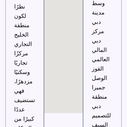
وسط
نظرًا
مدينة
لكون
دبي
منطقة
مركز
الخليج
دبي
التجاري
المالي
مركزًا
العالمي
تجاريًا
القوز
وسكنيًا
الوصل
مزدهرًا،
جميرا
فهي
منطقة
تستضيف
دبي
عددًا
لتصميم
كبيرًا من
السيف