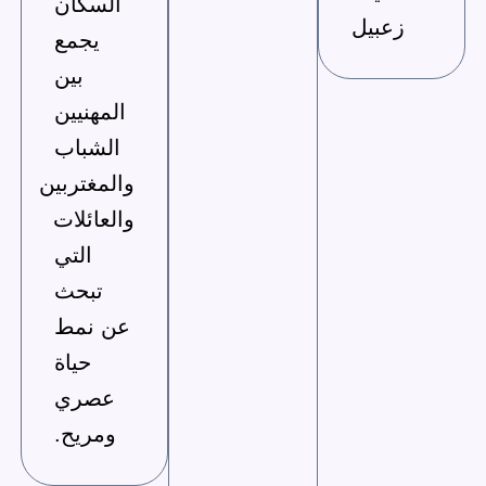
السكان
زعبيل
يجمع
بين
المهنيين
الشباب
والمغتربين
والعائلات
التي
تبحث
عن نمط
حياة
عصري
ومريح.